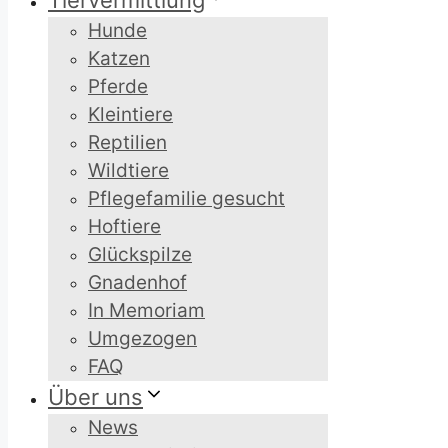
Tiervermittlung
Hunde
Katzen
Pferde
Kleintiere
Reptilien
Wildtiere
Pflegefamilie gesucht
Hoftiere
Glückspilze
Gnadenhof
In Memoriam
Umgezogen
FAQ
Über uns
News