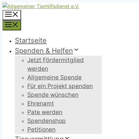
Zum
Inhalt
Menü
springen
Menü
Startseite
Spenden & Helfen
Jetzt Fördermitglied
werden
Allgemeine Spende
Für ein Projekt spenden
Spende wünschen
Ehrenamt
Pate werden
Spendenshop
Petitionen