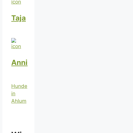
Taja
Anni
Hunde
in
Ahlum