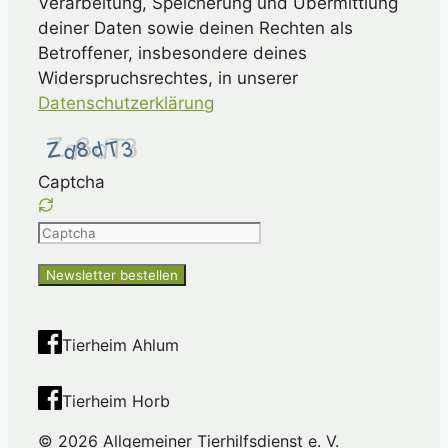
Verarbeitung, Speicherung und Übermittlung
deiner Daten sowie deinen Rechten als
Betroffener, insbesondere deines
Widerspruchsrechtes, in unserer
Datenschutzerklärung
Captcha
Please
enter
the
characters
shown
Tierheim Ahlum
in
the
Tierheim Horb
CAPTCHA
to
© 2026 Allgemeiner Tierhilfsdienst e. V.