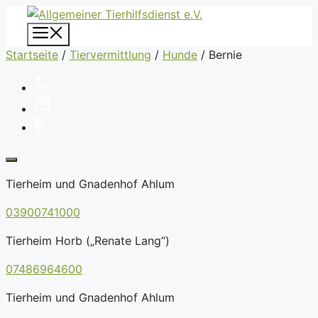
Zum
Inhalt
Menü
springen
Startseite
/
Tiervermittlung
/
Hunde
/
Bernie
Tierheim und Gnadenhof Ahlum
03900741000
Tierheim Horb („Renate Lang“)
07486964600
Tierheim und Gnadenhof Ahlum