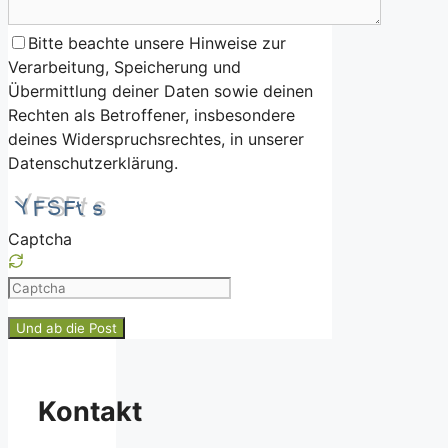
Bitte beachte unsere Hinweise zur
Verarbeitung, Speicherung und
Übermittlung deiner Daten sowie deinen
Rechten als Betroffener, insbesondere
deines Widerspruchsrechtes, in unserer
Datenschutzerklärung.
Captcha
Please
enter
the
characters
shown
Kontakt
in
the