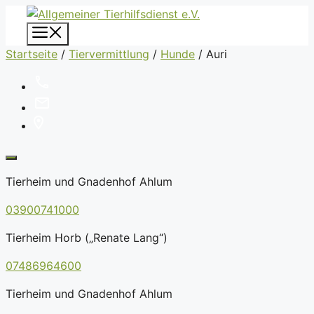
Zum
Inhalt
Menü
springen
Startseite
/
Tiervermittlung
/
Hunde
/
Auri
Tierheim und Gnadenhof Ahlum
03900741000
Tierheim Horb („Renate Lang“)
07486964600
Tierheim und Gnadenhof Ahlum