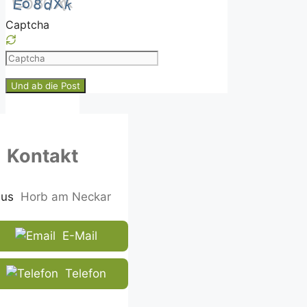
Captcha
Please
enter
the
characters
shown
in
Kontakt
the
CAPTCHA
to
Horb am Neckar
ensure
that
E-Mail
you
are
human.
Telefon