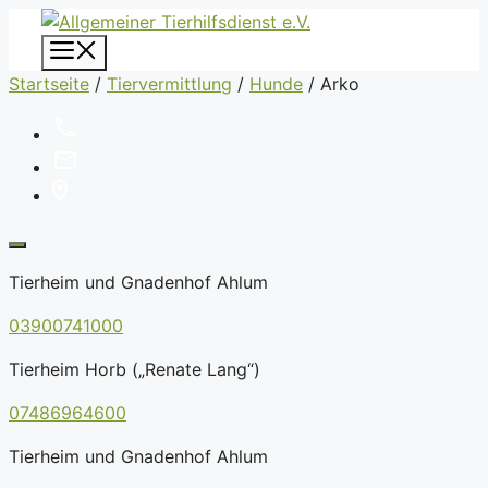
Zum
Inhalt
Menü
springen
Startseite
/
Tiervermittlung
/
Hunde
/
Arko
Tierheim und Gnadenhof Ahlum
03900741000
Tierheim Horb („Renate Lang“)
07486964600
Tierheim und Gnadenhof Ahlum