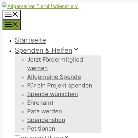
Zum
Inhalt
Menü
springen
Menü
Startseite
Spenden & Helfen
Jetzt Fördermitglied
werden
Allgemeine Spende
Für ein Projekt spenden
Spende wünschen
Ehrenamt
Pate werden
Spendenshop
Petitionen