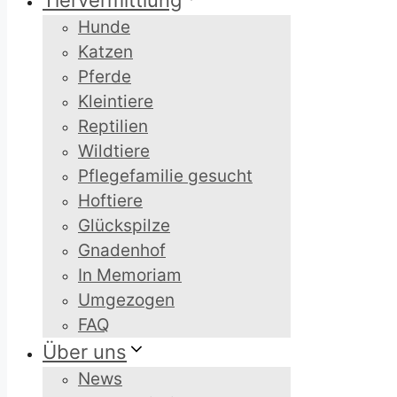
Tiervermittlung
Hunde
Katzen
Pferde
Kleintiere
Reptilien
Wildtiere
Pflegefamilie gesucht
Hoftiere
Glückspilze
Gnadenhof
In Memoriam
Umgezogen
FAQ
Über uns
News