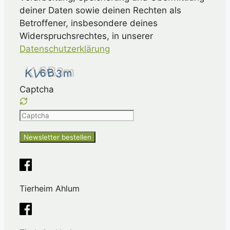
deiner Daten sowie deinen Rechten als
Betroffener, insbesondere deines
Widerspruchsrechtes, in unserer
Datenschutzerklärung
Captcha
Please
enter
the
characters
shown
in
Tierheim Ahlum
the
CAPTCHA
to