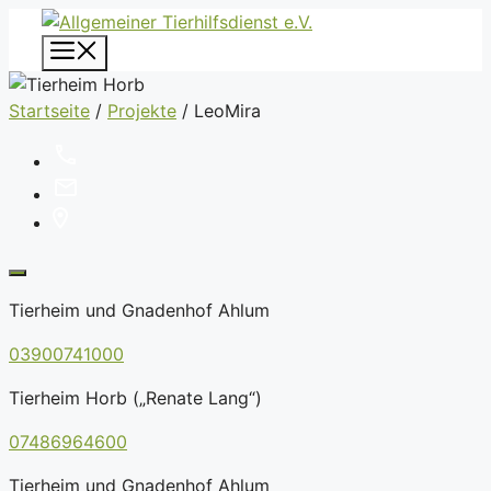
Zum
Inhalt
Menü
springen
Startseite
/
Projekte
/
LeoMira
Tierheim und Gnadenhof Ahlum
03900741000
Tierheim Horb („Renate Lang“)
07486964600
Tierheim und Gnadenhof Ahlum