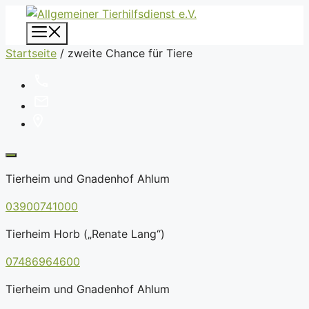
Zum
Inhalt
Menü
springen
Startseite
/
zweite Chance für Tiere
Tierheim und Gnadenhof Ahlum
03900741000
Tierheim Horb („Renate Lang“)
07486964600
Tierheim und Gnadenhof Ahlum