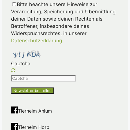
Bitte beachte unsere Hinweise zur
Verarbeitung, Speicherung und Übermittlung
deiner Daten sowie deinen Rechten als
Betroffener, insbesondere deines
Widerspruchsrechtes, in unserer
Datenschutzerklärung
Captcha
Please
enter
the
characters
shown
Tierheim Ahlum
in
the
Tierheim Horb
CAPTCHA