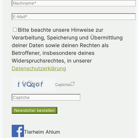
Bitte beachte unsere Hinweise zur
Verarbeitung, Speicherung und Übermittlung
deiner Daten sowie deinen Rechten als
Betroffener, insbesondere deines
Widerspruchsrechtes, in unserer
Datenschutzerklärung
Captcha
Please
enter
the
characters
shown
in
Tierheim Ahlum
the