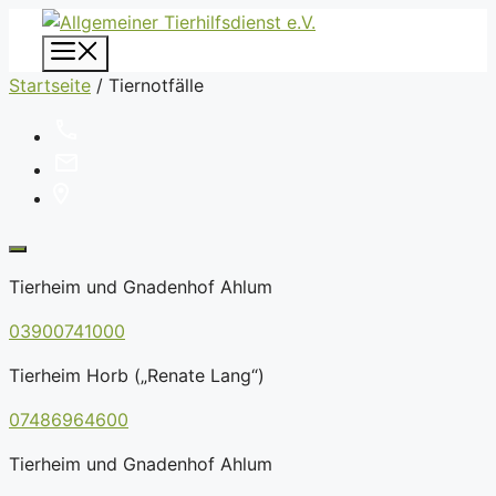
Zum
Inhalt
Menü
springen
Startseite
/
Tiernotfälle
Tierheim und Gnadenhof Ahlum
03900741000
Tierheim Horb („Renate Lang“)
07486964600
Tierheim und Gnadenhof Ahlum