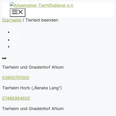
Zum
Inhalt
Menü
springen
Startseite
/
Tierleid beenden
Tierheim und Gnadenhof Ahlum
03900741000
Tierheim Horb („Renate Lang“)
07486964600
Tierheim und Gnadenhof Ahlum