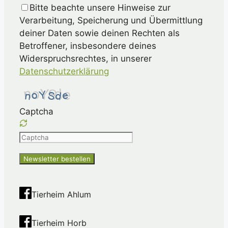
Bitte beachte unsere Hinweise zur
Verarbeitung, Speicherung und Übermittlung
deiner Daten sowie deinen Rechten als
Betroffener, insbesondere deines
Widerspruchsrechtes, in unserer
Datenschutzerklärung
Captcha
Please
enter
the
characters
shown
Tierheim Ahlum
in
the
Tierheim Horb
CAPTCHA