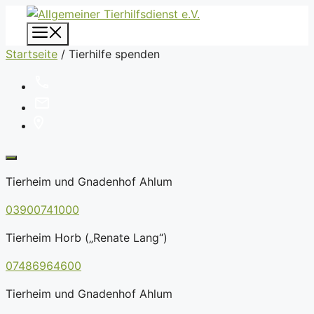
Zum
Inhalt
Menü
springen
Startseite
/
Tierhilfe spenden
Tierheim und Gnadenhof Ahlum
03900741000
Tierheim Horb („Renate Lang“)
07486964600
Tierheim und Gnadenhof Ahlum