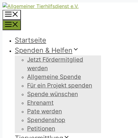
Zum
Inhalt
Menü
springen
Menü
Startseite
Spenden & Helfen
Jetzt Fördermitglied
werden
Allgemeine Spende
Für ein Projekt spenden
Spende wünschen
Ehrenamt
Pate werden
Spendenshop
Petitionen