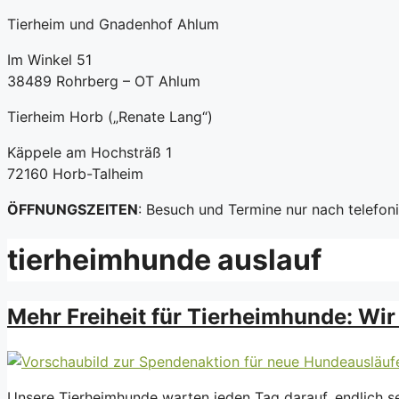
Tierheim und Gnadenhof Ahlum
Im Winkel 51
38489 Rohrberg – OT Ahlum
Tierheim Horb („Renate Lang“)
Käppele am Hochsträß 1
72160 Horb-Talheim
ÖFFNUNGSZEITEN
: Besuch und Termine nur nach telefo
tierheimhunde auslauf
Mehr Freiheit für Tierheimhunde: Wi
Unsere Tierheimhunde warten jeden Tag darauf, endlich 