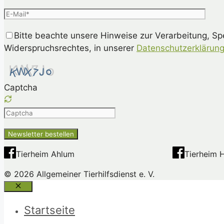
Bitte beachte unsere Hinweise zur Verarbeitung, S
Widerspruchsrechtes, in unserer
Datenschutzerklärun
Captcha
Please
enter
the
characters
Tierheim Ahlum
Tierheim 
shown
© 2026 Allgemeiner Tierhilfsdienst e. V.
in
the
Schließen
CAPTCHA
Startseite
to