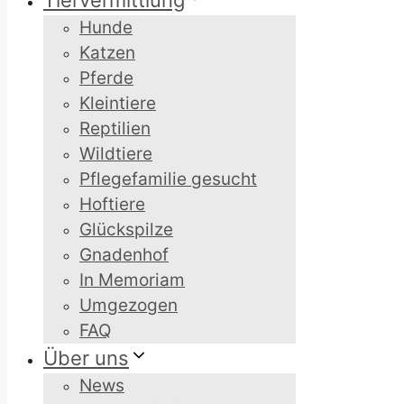
Tiervermittlung
Hunde
Katzen
Pferde
Kleintiere
Reptilien
Wildtiere
Pflegefamilie gesucht
Hoftiere
Glückspilze
Gnadenhof
In Memoriam
Umgezogen
FAQ
Über uns
News