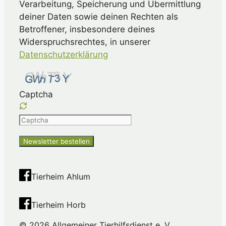
Verarbeitung, Speicherung und Übermittlung
deiner Daten sowie deinen Rechten als
Betroffener, insbesondere deines
Widerspruchsrechtes, in unserer
Datenschutzerklärung
Captcha
Please
enter
the
characters
shown
Tierheim Ahlum
in
the
Tierheim Horb
CAPTCHA
to
© 2026 Allgemeiner Tierhilfsdienst e. V.