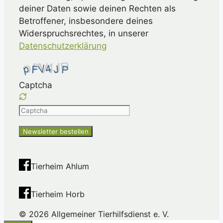
deiner Daten sowie deinen Rechten als
Betroffener, insbesondere deines
Widerspruchsrechtes, in unserer
Datenschutzerklärung
Captcha
Please
enter
the
characters
shown
Tierheim Ahlum
in
the
Tierheim Horb
CAPTCHA
to
© 2026 Allgemeiner Tierhilfsdienst e. V.
ensure