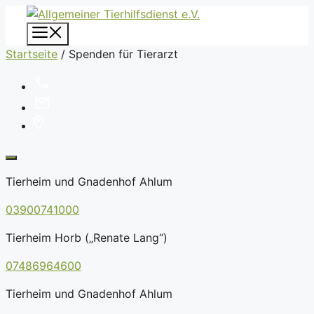
Zum
Inhalt
Menü
springen
Startseite
/
Spenden für Tierarzt
Tierheim und Gnadenhof Ahlum
03900741000
Tierheim Horb („Renate Lang“)
07486964600
Tierheim und Gnadenhof Ahlum