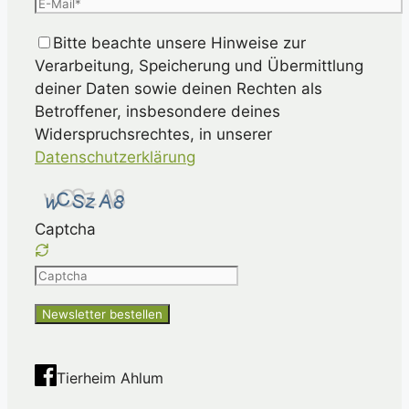
Bitte beachte unsere Hinweise zur
Verarbeitung, Speicherung und Übermittlung
deiner Daten sowie deinen Rechten als
Betroffener, insbesondere deines
Widerspruchsrechtes, in unserer
Datenschutzerklärung
Captcha
Please
enter
the
characters
shown
Tierheim Ahlum
in