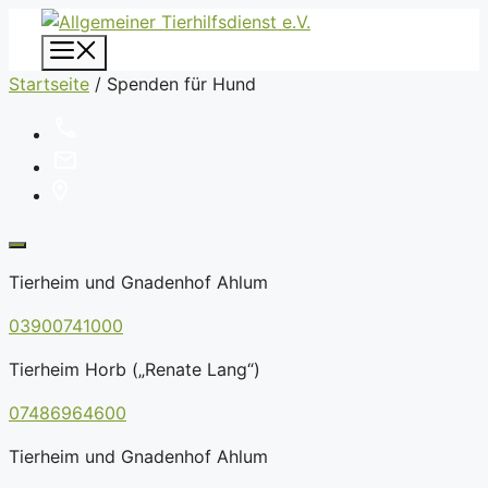
Zum
Inhalt
Menü
springen
Startseite
/
Spenden für Hund
Tierheim und Gnadenhof Ahlum
03900741000
Tierheim Horb („Renate Lang“)
07486964600
Tierheim und Gnadenhof Ahlum