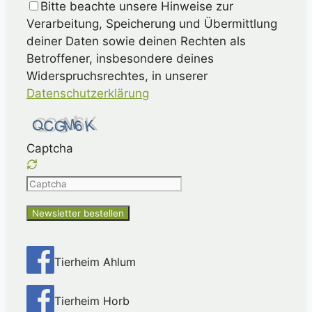
Bitte beachte unsere Hinweise zur
Verarbeitung, Speicherung und Übermittlung
deiner Daten sowie deinen Rechten als
Betroffener, insbesondere deines
Widerspruchsrechtes, in unserer
Datenschutzerklärung
Captcha
Please
enter
the
characters
shown
Tierheim Ahlum
in
the
Tierheim Horb
CAPTCHA