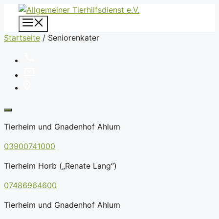
Zum
Inhalt
Menü
springen
Startseite
/
Seniorenkater
Tierheim und Gnadenhof Ahlum
03900741000
Tierheim Horb („Renate Lang“)
07486964600
Tierheim und Gnadenhof Ahlum