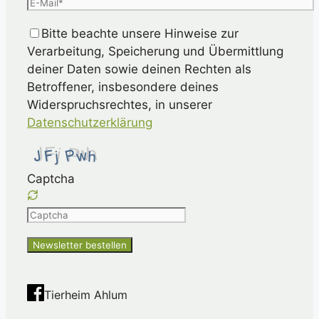
Bitte beachte unsere Hinweise zur
Verarbeitung, Speicherung und Übermittlung
deiner Daten sowie deinen Rechten als
Betroffener, insbesondere deines
Widerspruchsrechtes, in unserer
Datenschutzerklärung
Captcha
Please
enter
the
characters
shown
Tierheim Ahlum
in