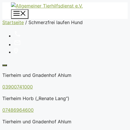
Zum
Inhalt
Menü
springen
Startseite
/
Schmerzfrei laufen Hund
Tierheim und Gnadenhof Ahlum
03900741000
Tierheim Horb („Renate Lang“)
07486964600
Tierheim und Gnadenhof Ahlum