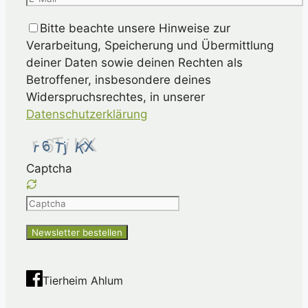
Bitte beachte unsere Hinweise zur
Verarbeitung, Speicherung und Übermittlung
deiner Daten sowie deinen Rechten als
Betroffener, insbesondere deines
Widerspruchsrechtes, in unserer
Datenschutzerklärung
Captcha
Please
enter
the
characters
shown
Tierheim Ahlum
in
the