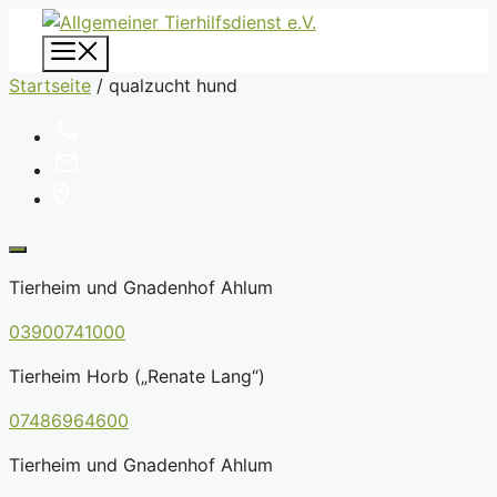
Zum
Inhalt
Menü
springen
Startseite
/
qualzucht hund
Tierheim und Gnadenhof Ahlum
03900741000
Tierheim Horb („Renate Lang“)
07486964600
Tierheim und Gnadenhof Ahlum