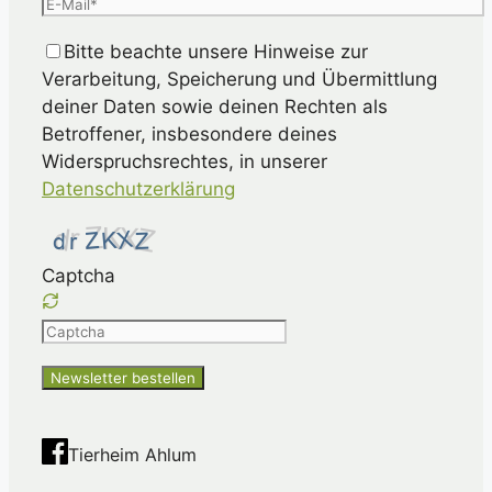
Bitte beachte unsere Hinweise zur
Verarbeitung, Speicherung und Übermittlung
deiner Daten sowie deinen Rechten als
Betroffener, insbesondere deines
Widerspruchsrechtes, in unserer
Datenschutzerklärung
Captcha
Please
enter
the
characters
shown
Tierheim Ahlum
in