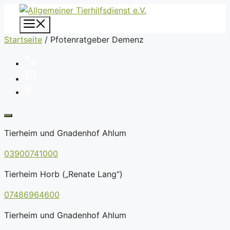
Zum
Inhalt
Menü
springen
Startseite
/
Pfotenratgeber Demenz
Tierheim und Gnadenhof Ahlum
03900741000
Tierheim Horb („Renate Lang“)
07486964600
Tierheim und Gnadenhof Ahlum