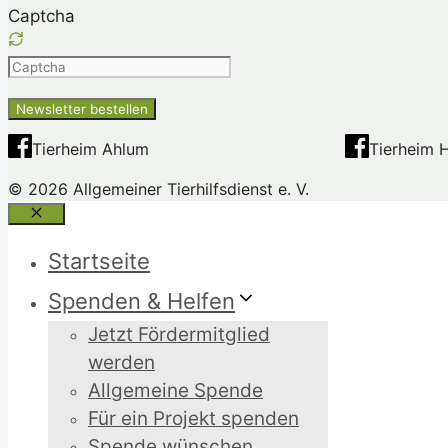
Captcha
Please
enter
the
characters
Tierheim Ahlum
Tierheim 
shown
© 2026 Allgemeiner Tierhilfsdienst e. V.
in
the
Schließen
CAPTCHA
Startseite
to
ensure
Spenden & Helfen
that
Jetzt Fördermitglied
you
werden
are
Allgemeine Spende
human.
Für ein Projekt spenden
Spende wünschen