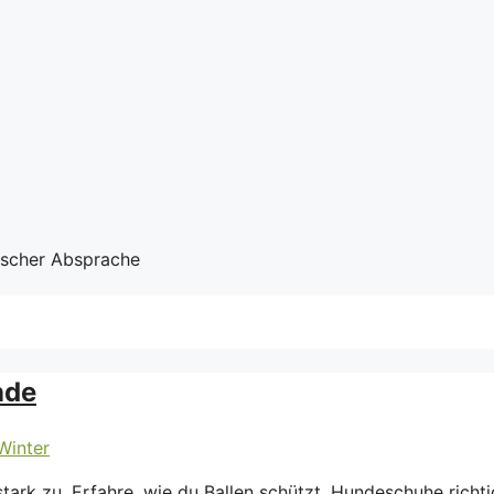
nischer Absprache
nde
ark zu. Erfahre, wie du Ballen schützt, Hundeschuhe richti