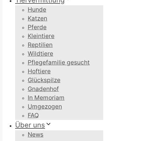
Tiervermittlung
Hunde
Katzen
Pferde
Kleintiere
Reptilien
Wildtiere
Pflegefamilie gesucht
Hoftiere
Glückspilze
Gnadenhof
In Memoriam
Umgezogen
FAQ
Über uns
News