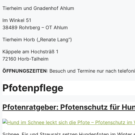
Tierheim und Gnadenhof Ahlum
Im Winkel 51
38489 Rohrberg – OT Ahlum
Tierheim Horb („Renate Lang“)
Käppele am Hochsträß 1
72160 Horb-Talheim
ÖFFNUNGSZEITEN
: Besuch und Termine nur nach telefo
Pfotenpflege
Pfotenratgeber: Pfotenschutz für Hu
Schnee, Eis und Streusalz setzen Hundepfoten im Winter st