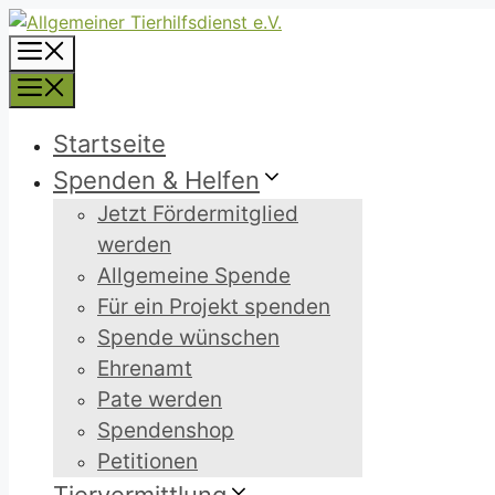
Zum
Inhalt
Menü
springen
Menü
Startseite
Spenden & Helfen
Jetzt Fördermitglied
werden
Allgemeine Spende
Für ein Projekt spenden
Spende wünschen
Ehrenamt
Pate werden
Spendenshop
Petitionen