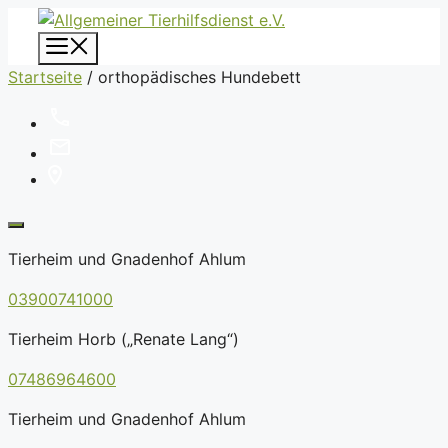
Zum
Inhalt
Menü
springen
Startseite
/
orthopädisches Hundebett
Tierheim und Gnadenhof Ahlum
03900741000
Tierheim Horb („Renate Lang“)
07486964600
Tierheim und Gnadenhof Ahlum