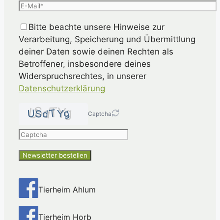
Bitte beachte unsere Hinweise zur
Verarbeitung, Speicherung und Übermittlung
deiner Daten sowie deinen Rechten als
Betroffener, insbesondere deines
Widerspruchsrechtes, in unserer
Datenschutzerklärung
Captcha
Please
enter
the
characters
shown
in
Tierheim Ahlum
the
CAPTCHA
Tierheim Horb
to