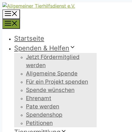
Zum
Inhalt
Menü
springen
Menü
Startseite
Spenden & Helfen
Jetzt Fördermitglied
werden
Allgemeine Spende
Für ein Projekt spenden
Spende wünschen
Ehrenamt
Pate werden
Spendenshop
Petitionen