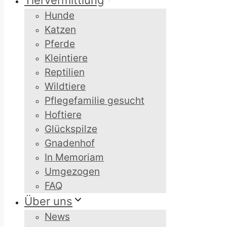
Tiervermittlung
Hunde
Katzen
Pferde
Kleintiere
Reptilien
Wildtiere
Pflegefamilie gesucht
Hoftiere
Glückspilze
Gnadenhof
In Memoriam
Umgezogen
FAQ
Über uns
News