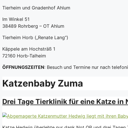
Tierheim und Gnadenhof Ahlum
Im Winkel 51
38489 Rohrberg – OT Ahlum
Tierheim Horb („Renate Lang“)
Käppele am Hochsträß 1
72160 Horb-Talheim
ÖFFNUNGSZEITEN
: Besuch und Termine nur nach telefo
Katzenbaby Zuma
Drei Tage Tierklinik für eine Katze in 
Katze Hedwig überlebte nur dank Not OP und drei Tagen Ti