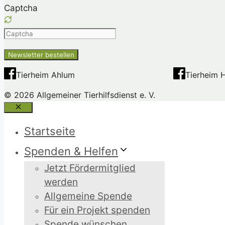
Captcha
Please
enter
the
characters
Tierheim Ahlum
Tierheim 
shown
© 2026 Allgemeiner Tierhilfsdienst e. V.
in
the
Schließen
CAPTCHA
Startseite
to
ensure
Spenden & Helfen
that
Jetzt Fördermitglied
you
werden
are
Allgemeine Spende
human.
Für ein Projekt spenden
Spende wünschen