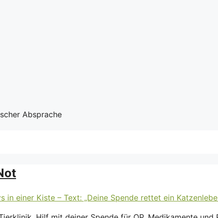
nischer Absprache
Not
erklinik. Hilf mit deiner Spende für OP, Medikamente und 