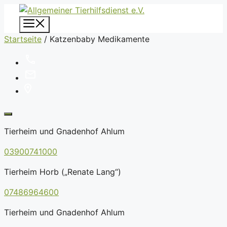
Zum
Inhalt
Menü
springen
Startseite
/
Katzenbaby Medikamente
Tierheim und Gnadenhof Ahlum
03900741000
Tierheim Horb („Renate Lang“)
07486964600
Tierheim und Gnadenhof Ahlum