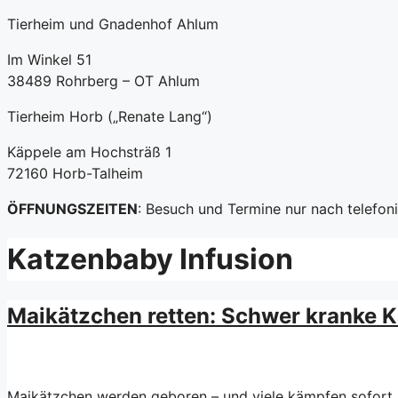
Tierheim und Gnadenhof Ahlum
Im Winkel 51
38489 Rohrberg – OT Ahlum
Tierheim Horb („Renate Lang“)
Käppele am Hochsträß 1
72160 Horb-Talheim
ÖFFNUNGSZEITEN
: Besuch und Termine nur nach telefo
Katzenbaby Infusion
Maikätzchen retten: Schwer kranke 
Maikätzchen werden geboren – und viele kämpfen sofort um