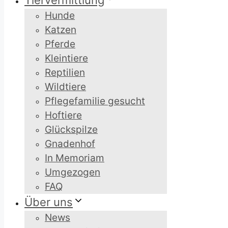
Tiervermittlung
Hunde
Katzen
Pferde
Kleintiere
Reptilien
Wildtiere
Pflegefamilie gesucht
Hoftiere
Glückspilze
Gnadenhof
In Memoriam
Umgezogen
FAQ
Über uns
News