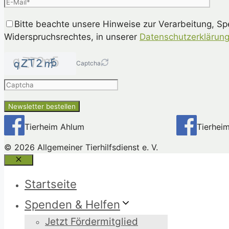
Bitte beachte unsere Hinweise zur Verarbeitung, S
Widerspruchsrechtes, in unserer
Datenschutzerklärun
Captcha
Please
enter
the
characters
shown
Tierheim Ahlum
Tierhei
in
the
© 2026 Allgemeiner Tierhilfsdienst e. V.
CAPTCHA
Schließen
to
Startseite
ensure
that
Spenden & Helfen
you
Jetzt Fördermitglied
are