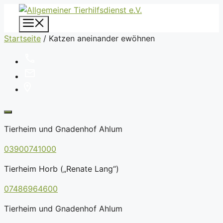
Zum
Inhalt
Menü
springen
Startseite
/
Katzen aneinander ewöhnen
Tierheim und Gnadenhof Ahlum
03900741000
Tierheim Horb („Renate Lang“)
07486964600
Tierheim und Gnadenhof Ahlum