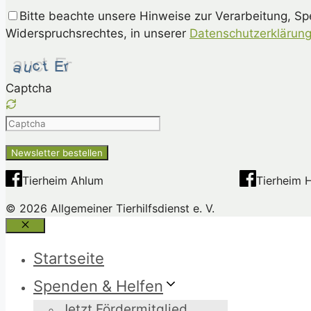
Bitte beachte unsere Hinweise zur Verarbeitung, S
Widerspruchsrechtes, in unserer
Datenschutzerklärun
Captcha
Please
enter
the
characters
Tierheim Ahlum
Tierheim 
shown
© 2026 Allgemeiner Tierhilfsdienst e. V.
in
the
Schließen
CAPTCHA
Startseite
to
ensure
Spenden & Helfen
that
Jetzt Fördermitglied