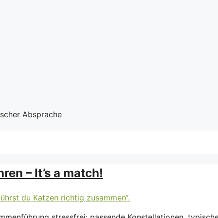
nischer Absprache
en – It’s a match!
sammenführung stressfrei: passende Konstellationen, typisc