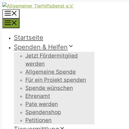
Zum
Inhalt
Menü
springen
Menü
Startseite
Spenden & Helfen
Jetzt Fördermitglied
werden
Allgemeine Spende
Für ein Projekt spenden
Spende wünschen
Ehrenamt
Pate werden
Spendenshop
Petitionen