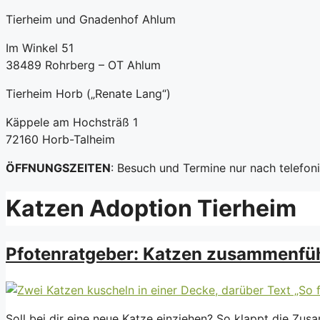
Tierheim und Gnadenhof Ahlum
Im Winkel 51
38489 Rohrberg – OT Ahlum
Tierheim Horb („Renate Lang“)
Käppele am Hochsträß 1
72160 Horb-Talheim
ÖFFNUNGSZEITEN
: Besuch und Termine nur nach telefo
Katzen Adoption Tierheim
Pfotenratgeber: Katzen zusammenführ
Soll bei dir eine neue Katze einziehen? So klappt die Zu