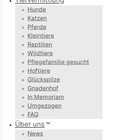
Tiervermittlung
Hunde
Katzen
Pferde
Kleintiere
Reptilien
Wildtiere
Pflegefamilie gesucht
Hoftiere
Glückspilze
Gnadenhof
In Memoriam
Umgezogen
FAQ
Über uns
News