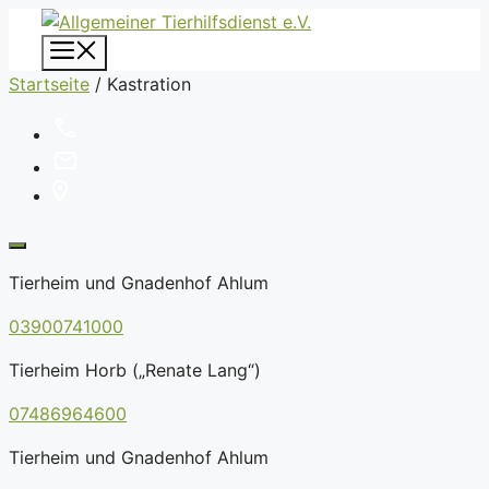
Zum
Inhalt
Menü
springen
Startseite
/
Kastration
Tierheim und Gnadenhof Ahlum
03900741000
Tierheim Horb („Renate Lang“)
07486964600
Tierheim und Gnadenhof Ahlum