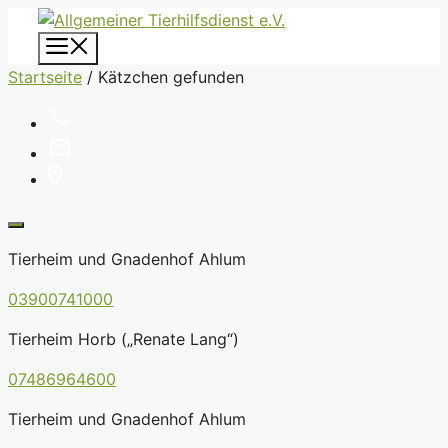
Zum
Inhalt
Menü
springen
Startseite
/
Kätzchen gefunden
Tierheim und Gnadenhof Ahlum
03900741000
Tierheim Horb („Renate Lang“)
07486964600
Tierheim und Gnadenhof Ahlum