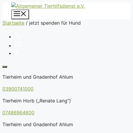
Zum
Inhalt
Menü
springen
Startseite
/
jetzt spenden für Hund
Tierheim und Gnadenhof Ahlum
03900741000
Tierheim Horb („Renate Lang“)
07486964600
Tierheim und Gnadenhof Ahlum