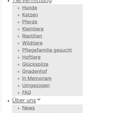
Tiervermittlung
Hunde
Katzen
Pferde
Kleintiere
Reptilien
Wildtiere
Pflegefamilie gesucht
Hoftiere
Glückspilze
Gnadenhof
In Memoriam
Umgezogen
FAQ
Über uns
News