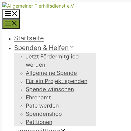
Zum
Inhalt
Menü
springen
Menü
Startseite
Spenden & Helfen
Jetzt Fördermitglied
werden
Allgemeine Spende
Für ein Projekt spenden
Spende wünschen
Ehrenamt
Pate werden
Spendenshop
Petitionen