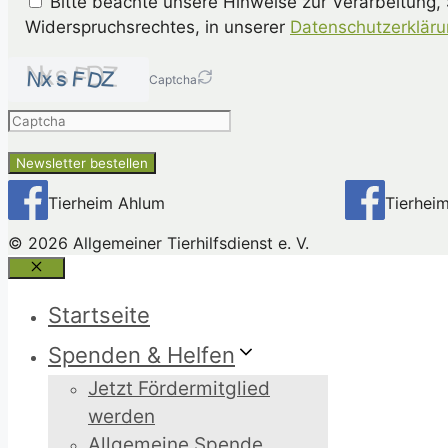
Bitte beachte unsere Hinweise zur Verarbeitung,
Widerspruchsrechtes, in unserer
Datenschutzerklär
Captcha
Please
enter
the
characters
shown
Tierheim Ahlum
Tierhei
in
the
© 2026 Allgemeiner Tierhilfsdienst e. V.
CAPTCHA
Schließen
to
Startseite
ensure
that
Spenden & Helfen
you
Jetzt Fördermitglied
are
human.
werden
Allgemeine Spende