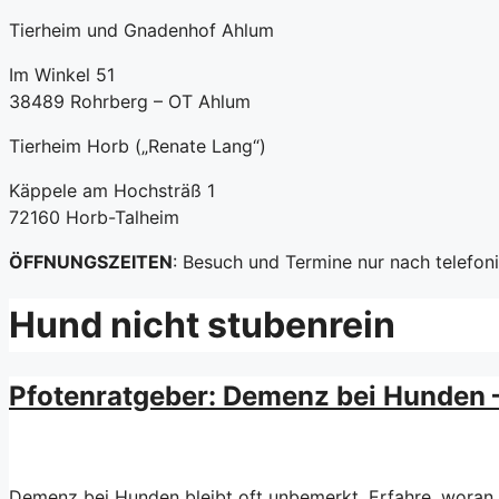
Tierheim und Gnadenhof Ahlum
Im Winkel 51
38489 Rohrberg – OT Ahlum
Tierheim Horb („Renate Lang“)
Käppele am Hochsträß 1
72160 Horb-Talheim
ÖFFNUNGSZEITEN
: Besuch und Termine nur nach telefo
Hund nicht stubenrein
Pfotenratgeber: Demenz bei Hunden –
Demenz bei Hunden bleibt oft unbemerkt. Erfahre, woran