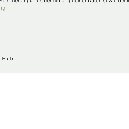
 Speicherung und Übermittlung deiner Daten sowie dein
ung
m Horb