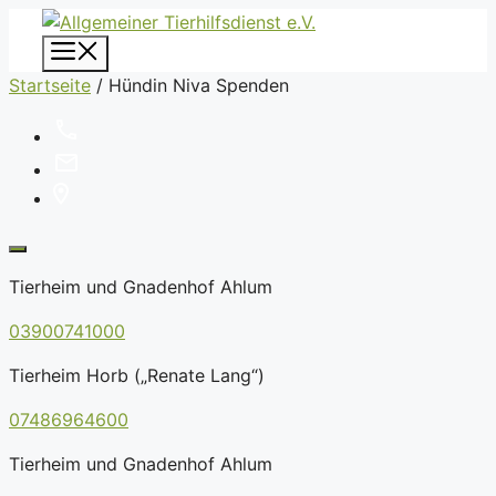
Zum
Inhalt
Menü
springen
Startseite
/
Hündin Niva Spenden
Tierheim und Gnadenhof Ahlum
03900741000
Tierheim Horb („Renate Lang“)
07486964600
Tierheim und Gnadenhof Ahlum