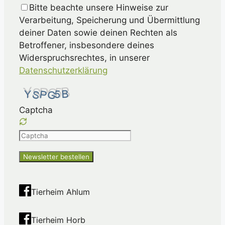
Bitte beachte unsere Hinweise zur
Verarbeitung, Speicherung und Übermittlung
deiner Daten sowie deinen Rechten als
Betroffener, insbesondere deines
Widerspruchsrechtes, in unserer
Datenschutzerklärung
Captcha
Please
enter
the
characters
shown
Tierheim Ahlum
in
the
Tierheim Horb
CAPTCHA