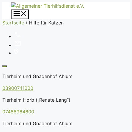
Zum
Inhalt
Menü
springen
Startseite
/
Hilfe für Katzen
Tierheim und Gnadenhof Ahlum
03900741000
Tierheim Horb („Renate Lang“)
07486964600
Tierheim und Gnadenhof Ahlum