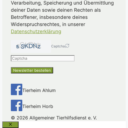
Verarbeitung, Speicherung und Übermittlung
deiner Daten sowie deinen Rechten als
Betroffener, insbesondere deines
Widerspruchsrechtes, in unserer
Datenschutzerklärung
Captcha
Please
enter
the
characters
shown
in
Tierheim Ahlum
the
CAPTCHA
Tierheim Horb
to
ensure
© 2026 Allgemeiner Tierhilfsdienst e. V.
that
you