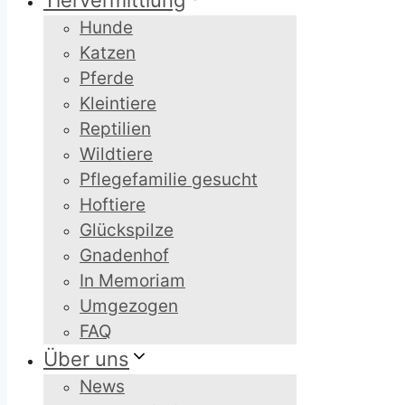
Tiervermittlung
Hunde
Katzen
Pferde
Kleintiere
Reptilien
Wildtiere
Pflegefamilie gesucht
Hoftiere
Glückspilze
Gnadenhof
In Memoriam
Umgezogen
FAQ
Über uns
News