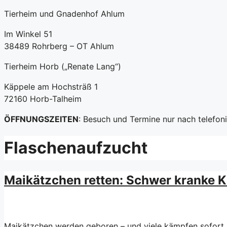
Tierheim und Gnadenhof Ahlum
Im Winkel 51
38489 Rohrberg – OT Ahlum
Tierheim Horb („Renate Lang“)
Käppele am Hochsträß 1
72160 Horb-Talheim
ÖFFNUNGSZEITEN
: Besuch und Termine nur nach telefo
Flaschenaufzucht
Maikätzchen retten: Schwer kranke 
Maikätzchen werden geboren – und viele kämpfen sofort um