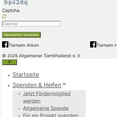
Captcha
Please
enter
the
characters
Tierheim Ahlum
Tierheim 
shown
© 2026 Allgemeiner Tierhilfsdienst e. V.
in
the
Schließen
CAPTCHA
Startseite
to
ensure
Spenden & Helfen
that
Jetzt Fördermitglied
you
werden
are
Allgemeine Spende
human.
Für ein Projekt spenden