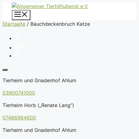
Zum
Inhalt
Menü
springen
Startseite
/
Bauchdeckenbruch Katze
Tierheim und Gnadenhof Ahlum
03900741000
Tierheim Horb („Renate Lang“)
07486964600
Tierheim und Gnadenhof Ahlum