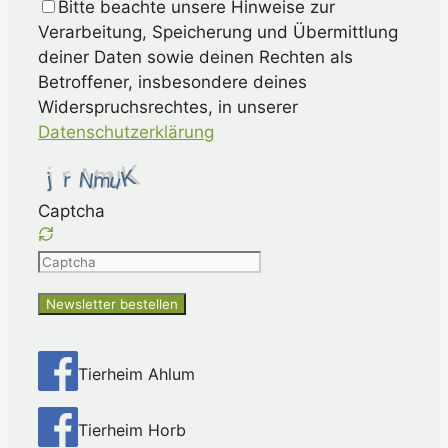
Bitte beachte unsere Hinweise zur
Verarbeitung, Speicherung und Übermittlung
deiner Daten sowie deinen Rechten als
Betroffener, insbesondere deines
Widerspruchsrechtes, in unserer
Datenschutzerklärung
Captcha
Please
enter
the
characters
shown
Tierheim Ahlum
in
the
Tierheim Horb
CAPTCHA