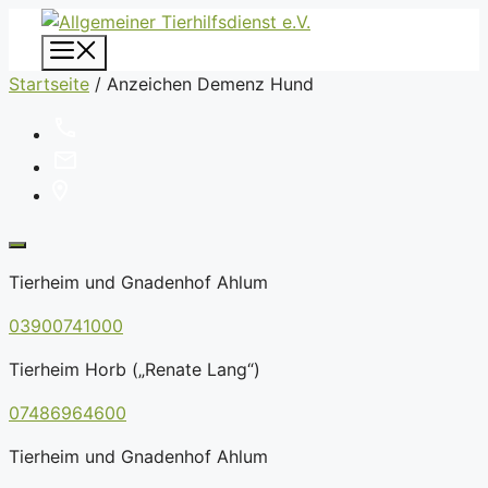
Zum
Inhalt
Menü
springen
Startseite
/
Anzeichen Demenz Hund
Tierheim und Gnadenhof Ahlum
03900741000
Tierheim Horb („Renate Lang“)
07486964600
Tierheim und Gnadenhof Ahlum