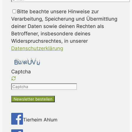
Bitte beachte unsere Hinweise zur
Verarbeitung, Speicherung und Übermittlung
deiner Daten sowie deinen Rechten als
Betroffener, insbesondere deines
Widerspruchsrechtes, in unserer
Datenschutzerklärung
Captcha
Please
enter
the
characters
shown
Tierheim Ahlum
in
the