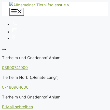
Zum
Inhalt
Menü
springen
Tierheim und Gnadenhof Ahlum
03900741000
Tierheim Horb („Renate Lang“)
07486964600
Tierheim und Gnadenhof Ahlum
E-Mail schreiben