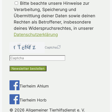
Bitte beachte unsere Hinweise zur
Verarbeitung, Speicherung und
Übermittlung deiner Daten sowie deinen
Rechten als Betroffener, insbesondere
deines Widerspruchsrechtes, in unserer
Datenschutzerklärung
Captcha
Please
enter
the
characters
shown
in
Tierheim Ahlum
the
CAPTCHA
Tierheim Horb
to
ensure
© 2026 Allgemeiner Tierhilfsdienst e. V.