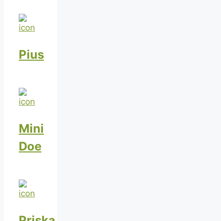
Pius
Mini
Doe
Priska