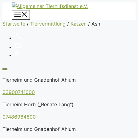
Zum
Inhalt
Menü
springen
Startseite
/
Tiervermittlung
/
Katzen
/
Ash
Tierheim und Gnadenhof Ahlum
03900741000
Tierheim Horb („Renate Lang“)
07486964600
Tierheim und Gnadenhof Ahlum