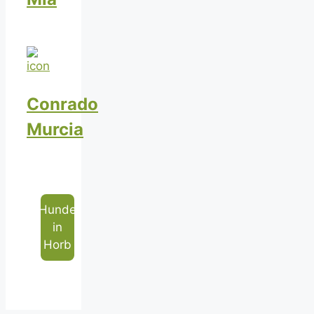
Conrado
Murcia
Hunde
in
Horb