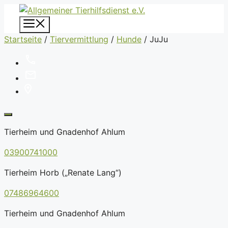
Zum
Inhalt
Menü
springen
Startseite
/
Tiervermittlung
/
Hunde
/
JuJu
Tierheim und Gnadenhof Ahlum
03900741000
Tierheim Horb („Renate Lang“)
07486964600
Tierheim und Gnadenhof Ahlum