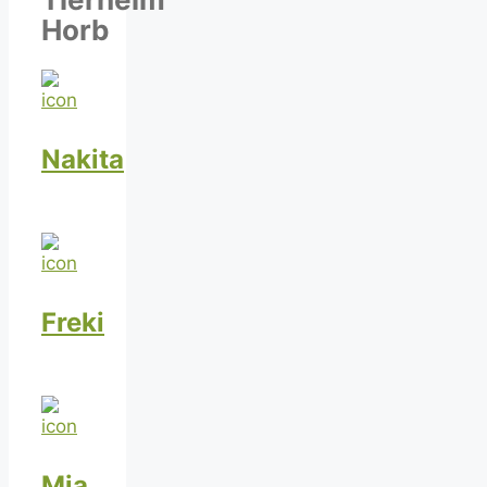
Horb
Nakita
Freki
Mia