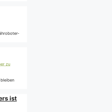
Mähroboter-
 bleiben
rs ist