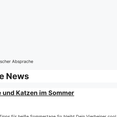
nischer Absprache
me News
e und Katzen im Sommer
ipps für heiße Sommertage So bleibt Dein Vierbeiner cool 