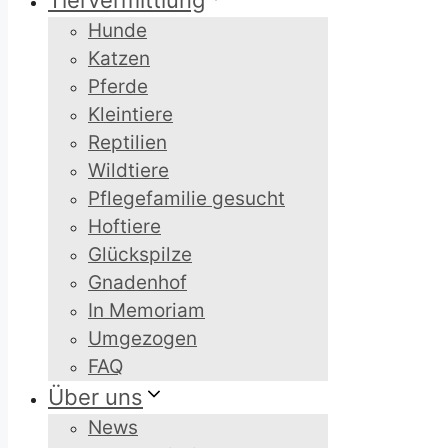
Tiervermittlung
Hunde
Katzen
Pferde
Kleintiere
Reptilien
Wildtiere
Pflegefamilie gesucht
Hoftiere
Glückspilze
Gnadenhof
In Memoriam
Umgezogen
FAQ
Über uns
News