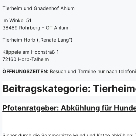
Tierheim und Gnadenhof Ahlum
Im Winkel 51
38489 Rohrberg – OT Ahlum
Tierheim Horb („Renate Lang“)
Käppele am Hochsträß 1
72160 Horb-Talheim
ÖFFNUNGSZEITEN
: Besuch und Termine nur nach telefo
Beitragskategorie:
Tierhei
Pfotenratgeber: Abkühlung für Hund
Sicher durch die Sommerhitze Hund und Katze abkühlen: T