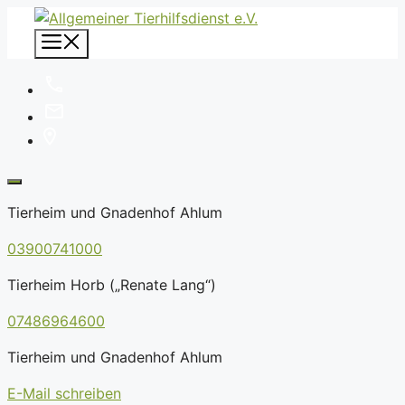
Zum
Inhalt
Menü
springen
Tierheim und Gnadenhof Ahlum
03900741000
Tierheim Horb („Renate Lang“)
07486964600
Tierheim und Gnadenhof Ahlum
E-Mail schreiben